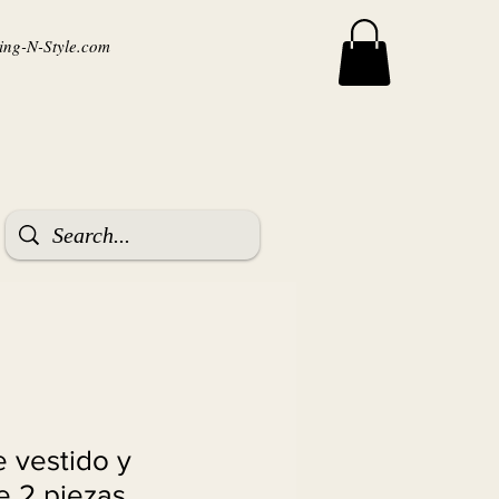
ng-N-Style.com
 vestido y
e 2 piezas