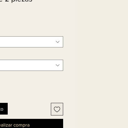
to
alizar compra