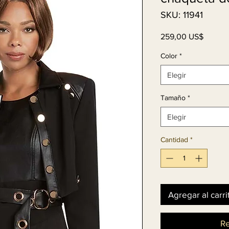
SKU: 11941
Precio
259,00 US$
Color
*
Elegir
Tamaño
*
Elegir
Cantidad
*
Agregar al carri
Re