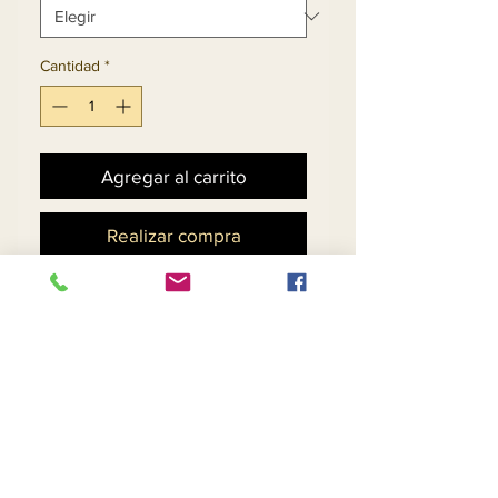
Cantidad
*
Agregar al carrito
Realizar compra
Vestido de piel sintética y 
tela de malla con ribetes 
de ojal
Política de devoluciones y
reembolsos