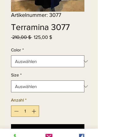
Artikelnummer: 3077
Terramina 3077
Standardpreis
Sale-
 210,00 $ 
125,00 $
Preis
Color
*
Size
*
Anzahl
*
In den Warenkorb