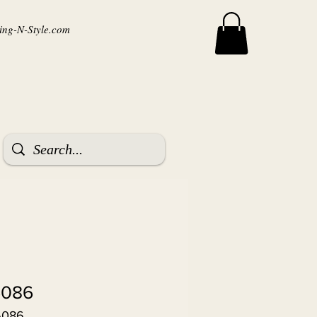
ng-N-Style.com
 6086
6086