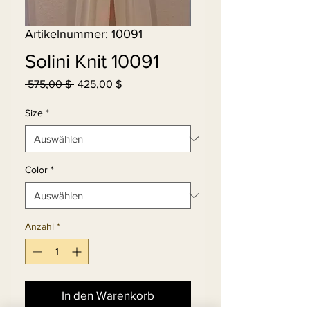
Artikelnummer: 10091
Solini Knit 10091
Standardpreis
Sale-
 575,00 $ 
425,00 $
Preis
Size
*
Color
*
Anzahl
*
In den Warenkorb