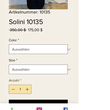
Artikelnummer: 10135
Solini 10135
Standardpreis
Sale-
 350,00 $ 
175,00 $
Preis
Color
*
Size
*
Anzahl
*
In den Warenkorb