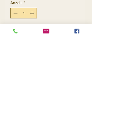
Anzahl
*
In den Warenkorb
Sofortkauf
Return and Refund Policy
Contact Us
Returns
About Us
Privacy
Telephone:
(954) 710-5440
Email:
goingnstylellc@gmail.com