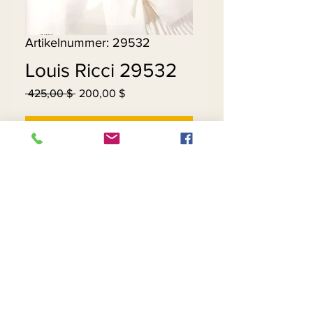
Artikelnummer: 29532
Louis Ricci 29532
Standardpreis
Sale-
 425,00 $ 
200,00 $
Preis
Nicht verfügbar
Contact Us
Returns
About Us
Privacy
Telephone:
(954) 710-5440
Email:
goingnstylellc@gmail.com
Office: 711 NW 135th Way, Plantation, Florida
33325