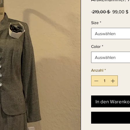
Standardp
S
 219,00 $ 
99,00 $
P
Size
*
Auswählen
Color
*
Auswählen
Anzahl
*
In den Warenko