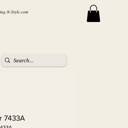
ng-N-Style.com
or 7433A
7433A