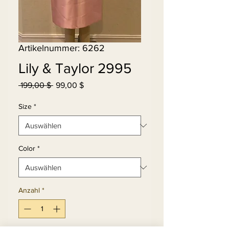
Artikelnummer: 6262
Lily & Taylor 2995
Standardpreis
Sale-
 199,00 $ 
99,00 $
Preis
Size
*
Color
*
Anzahl
*