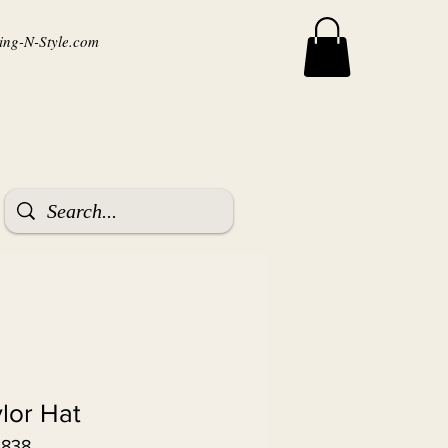
ng-N-Style.com
ylor Hat
3838