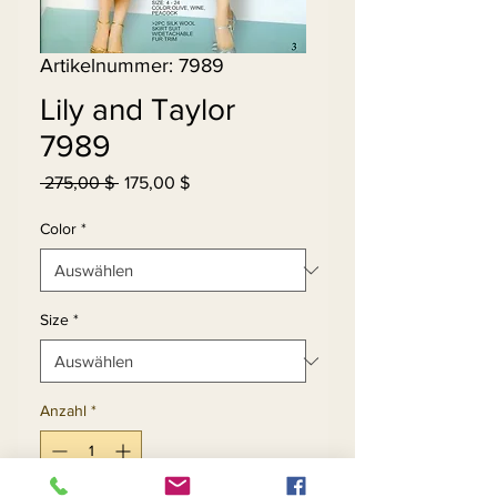
Artikelnummer: 7989
Lily and Taylor
7989
Standardpreis
Sale-
 275,00 $ 
175,00 $
Preis
Color
*
Size
*
Anzahl
*