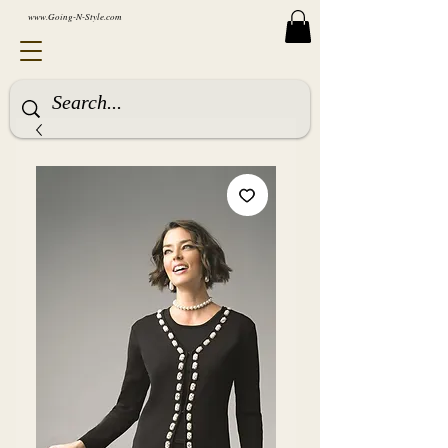
www.Going-N-Style.com