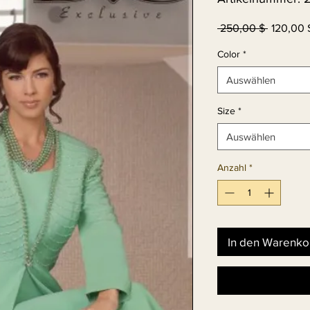
Standard
 250,00 $ 
120,00 
Color
*
Auswählen
Size
*
Auswählen
Anzahl
*
In den Warenko