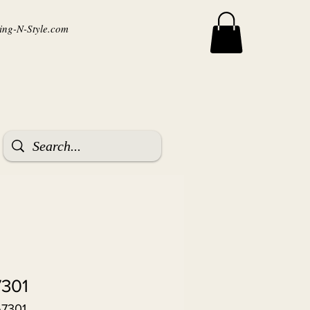
ng-N-Style.com
7301
67301