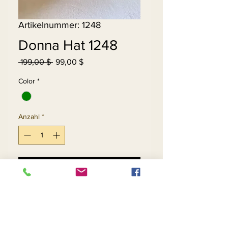
Artikelnummer: 1248
Donna Hat 1248
Standardpreis
Sale-
 199,00 $ 
99,00 $
Preis
Color
*
Anzahl
*
In den Warenkorb
Sofortkauf