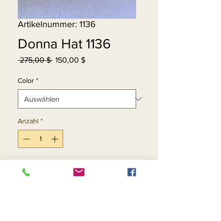
Artikelnummer: 1136
Donna Hat 1136
Standardpreis
Sale-
 275,00 $ 
150,00 $
Preis
Color
*
Anzahl
*
In den Warenkorb
Sofortkauf