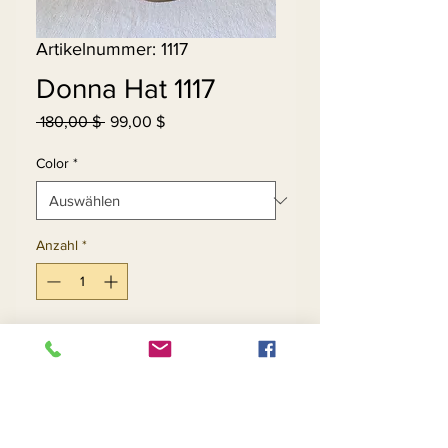
Artikelnummer: 1117
Donna Hat 1117
Standardpreis
Sale-
 180,00 $ 
99,00 $
Preis
Color
*
Anzahl
*
In den Warenkorb
Sofortkauf