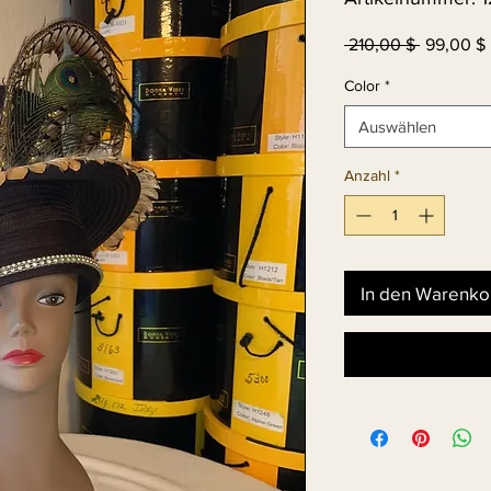
Standard
 210,00 $ 
99,00 $
Color
*
Auswählen
Anzahl
*
In den Warenko