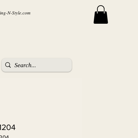
ng-N-Style.com
1204
1204