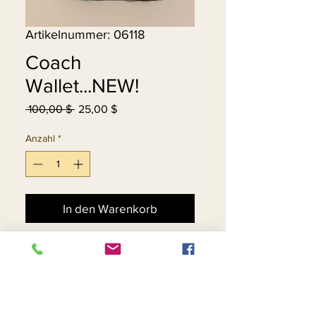
Artikelnummer: 06118
Coach
Wallet...NEW!
Standardpreis
Sale-
 100,00 $ 
25,00 $
Preis
Anzahl
*
In den Warenkorb
Sofortkauf
Black & Grey