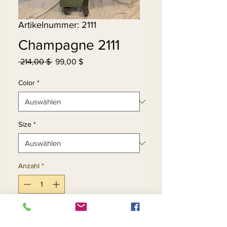
Artikelnummer: 2111
Champagne 2111
Standardpreis
Sale-
 214,00 $ 
99,00 $
Preis
Color
*
Size
*
Anzahl
*
In den Warenkorb