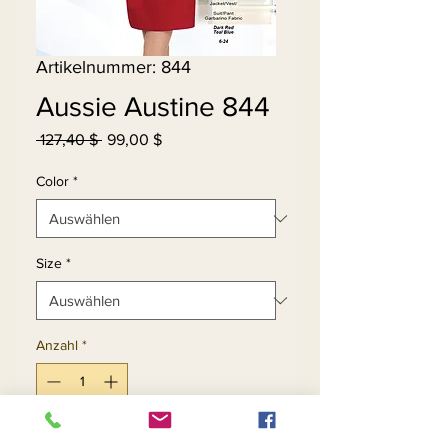
Artikelnummer: 844
Aussie Austine 844
Standardpreis
Sale-
 127,40 $ 
99,00 $
Preis
Color
*
Size
*
Anzahl
*
In den Warenkorb