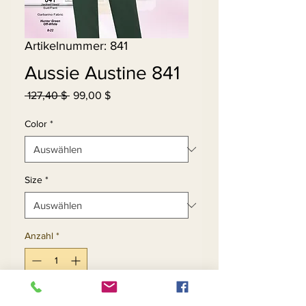
Artikelnummer: 841
Aussie Austine 841
Standardpreis
Sale-
 127,40 $ 
99,00 $
Preis
Color
*
Size
*
Anzahl
*
In den Warenkorb