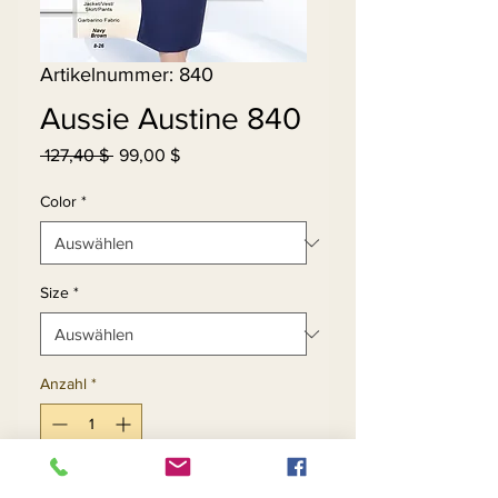
Artikelnummer: 840
Aussie Austine 840
Standardpreis
Sale-
 127,40 $ 
99,00 $
Preis
Color
*
Size
*
Anzahl
*
In den Warenkorb