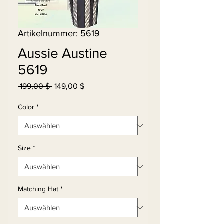
Artikelnummer: 5619
Aussie Austine
5619
Standardpreis
Sale-
 199,00 $ 
149,00 $
Preis
Color
*
Size
*
Matching Hat
*