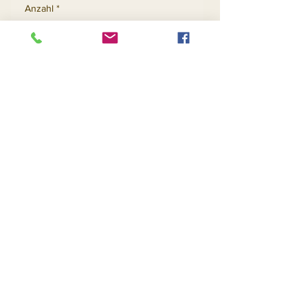
Anzahl
*
In den Warenkorb
Sofortkauf
Contact Us
Returns
About Us
Privacy
Telephone:
(954) 710-5440
Email:
goingnstylellc@gmail.com
Office: 711 NW 135th Way, Plantation, Florida
33325
@2020 Going-N-Style