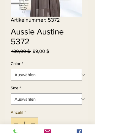
Artikelnummer: 5372
Aussie Austine
5372
Standardpreis
Sale-
 130,00 $ 
99,00 $
Preis
Color
*
Size
*
Anzahl
*