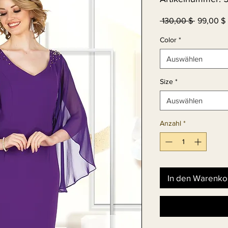
Standard
 130,00 $ 
99,00 $
Color
*
Auswählen
Size
*
Auswählen
Anzahl
*
In den Warenko