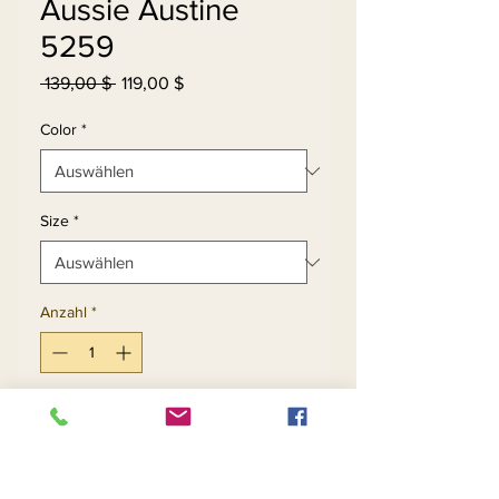
Aussie Austine
5259
Standardpreis
Sale-
 139,00 $ 
119,00 $
Preis
Color
*
Size
*
Anzahl
*
In den Warenkorb
Sofortkauf