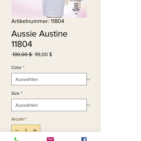
Artikelnummer: 11804
Aussie Austine
11804
Standardpreis
Sale-
 130,00 $ 
99,00 $
Preis
Color
*
Size
*
Anzahl
*