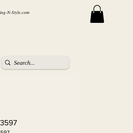
ng-N-Style.com
 3597
3597