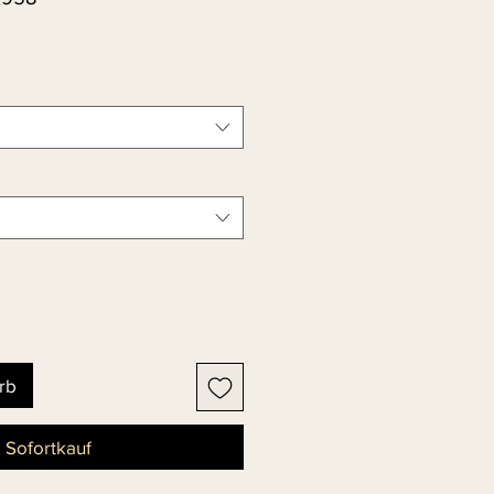
rb
Sofortkauf