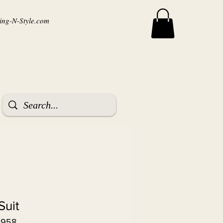
ng-N-Style.com
Suit
3958