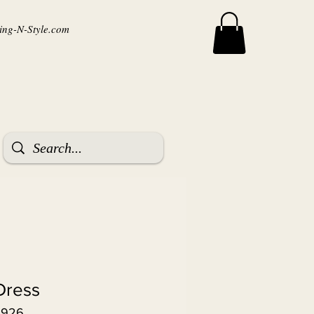
ng-N-Style.com
Dress
3926