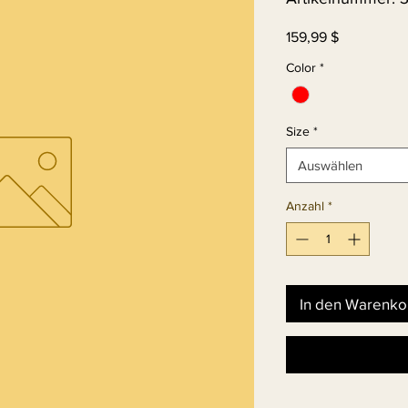
Preis
159,99 $
Color
*
Size
*
Auswählen
Anzahl
*
In den Warenko