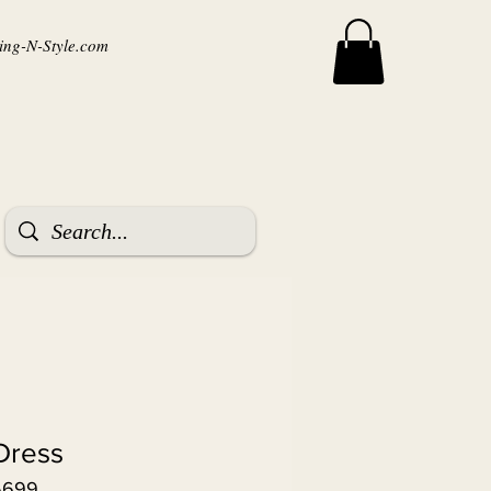
ng-N-Style.com
Dress
5699