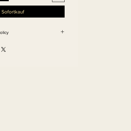
Sofortkauf
olicy