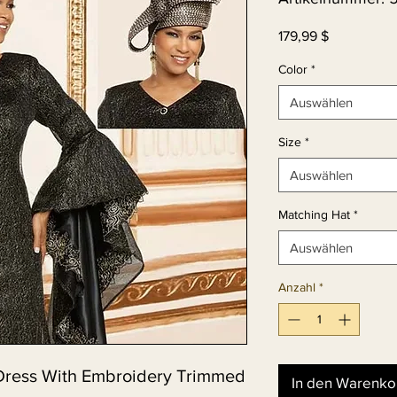
Preis
179,99 $
Color
*
Auswählen
Size
*
Auswählen
Matching Hat
*
Auswählen
Anzahl
*
c Dress With Embroidery Trimmed
In den Warenko