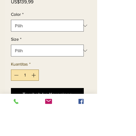
Harga
US$139,99
Color
*
Size
*
Kuantitas
*
Tambah ke Keranjang
Beli Sekarang
Pleated Organza Trimmed 