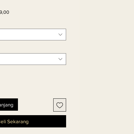
Harga
9,00
er
Promosi
anjang
eli Sekarang