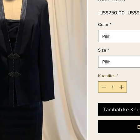
Harga
 US$250,00 
US$9
Regul
Color
*
Pilih
Size
*
Pilih
Kuantitas
*
Tambah ke Ker
B