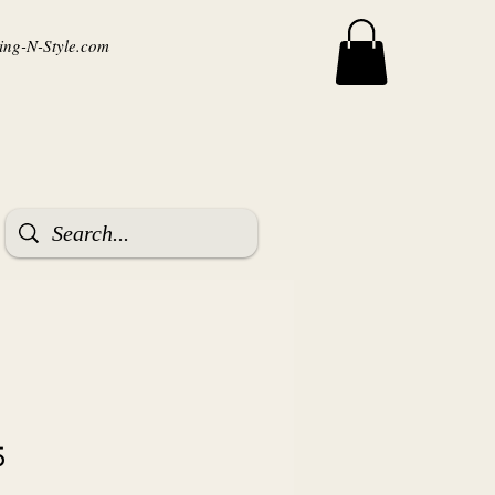
ng-N-Style.com
5