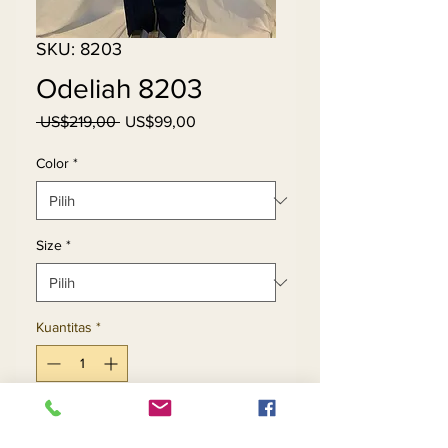
SKU: 8203
Odeliah 8203
Harga
Harga
 US$219,00 
US$99,00
Reguler
Promosi
Color
*
Size
*
Kuantitas
*
Tambah ke Keranjang