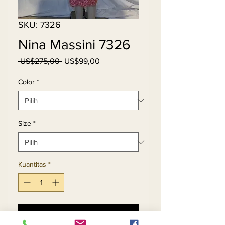
SKU: 7326
Nina Massini 7326
Harga
Harga
 US$275,00 
US$99,00
Reguler
Promosi
Color
*
Size
*
Kuantitas
*
Tambah ke Keranjang