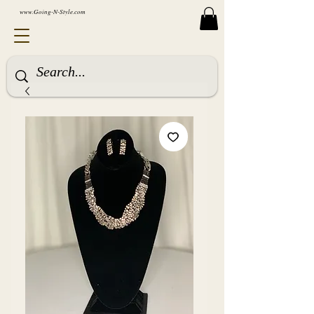
www.Going-N-Style.com