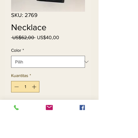
SKU: 2769
Necklace
Harga
Harga
 US$62,00 
US$40,00
Reguler
Promosi
Color
*
Kuantitas
*
Tambah ke Keranjang
Beli Sekarang