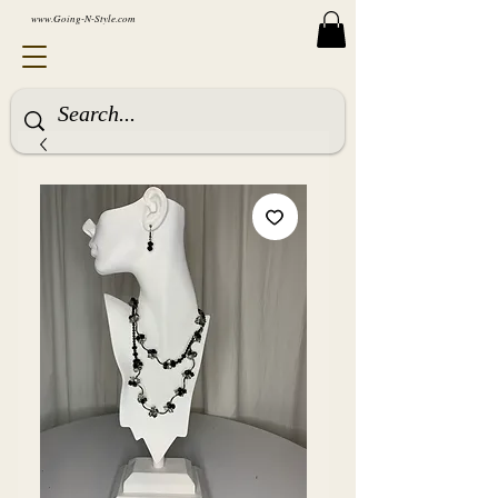
www.Going-N-Style.com