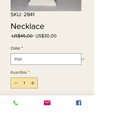
SKU: 2841
Necklace
Harga
Harga
 US$45,00 
US$30,00
Reguler
Promosi
Color
*
Kuantitas
*
Tambah ke Keranjang
Beli Sekarang