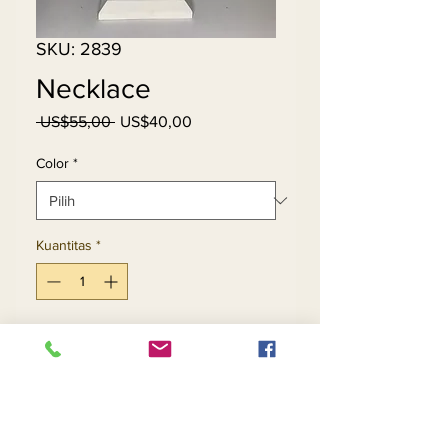
SKU: 2839
Necklace
Harga
Harga
 US$55,00 
US$40,00
Reguler
Promosi
Color
*
Kuantitas
*
Tambah ke Keranjang
Beli Sekarang