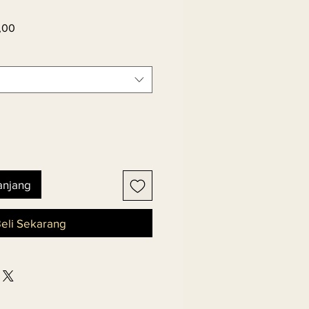
Harga
,00
Promosi
anjang
eli Sekarang