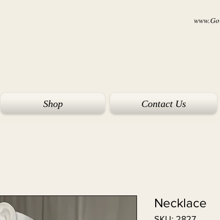
www.Goi
Shop
Contact Us
Necklace
SKU: 2827