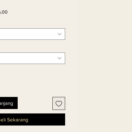
Harga
,00
r
Promosi
anjang
eli Sekarang