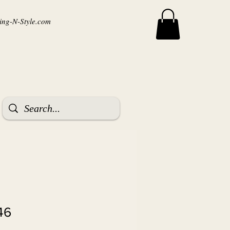
ng-N-Style.com
46