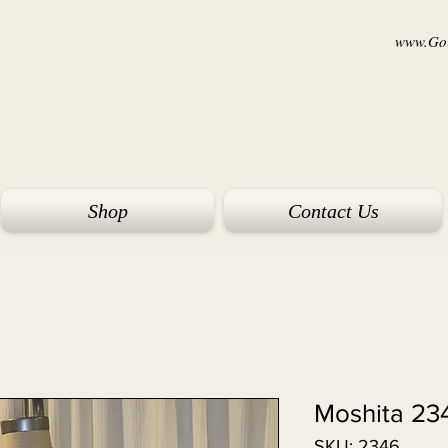
www.Goi
Shop
Contact Us
Moshita 23
SKU: 2346