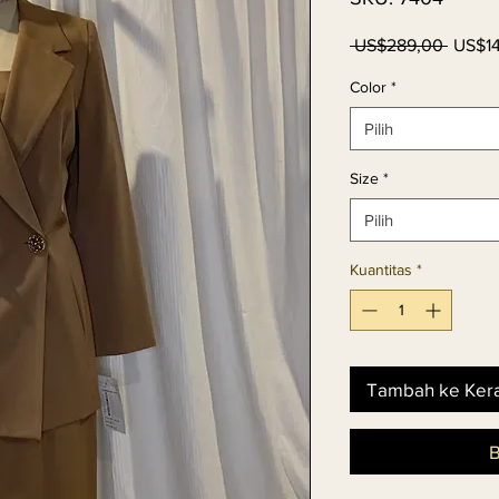
Harga
 US$289,00 
US$1
Regul
Color
*
Pilih
Size
*
Pilih
Kuantitas
*
Tambah ke Ker
B