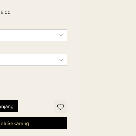
Harga
45,00
er
Promosi
anjang
eli Sekarang