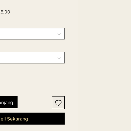
Harga
25,00
er
Promosi
anjang
eli Sekarang