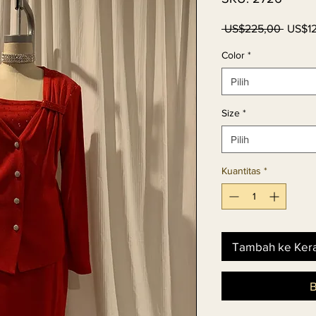
Harga
 US$225,00 
US$1
Regul
Color
*
Pilih
Size
*
Pilih
Kuantitas
*
Tambah ke Ker
B