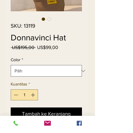
SKU: 13119
Donnavinci Hat
Harga
Harga
 US$195,00 
US$99,00
Reguler
Promosi
Color
*
Kuantitas
*
Tambah ke Keranjang
Beli Sekarang