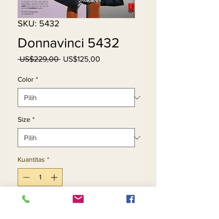
SKU: 5432
Donnavinci 5432
Harga
Harga
 US$229,00 
US$125,00
Reguler
Promosi
Color
*
Size
*
Kuantitas
*
Tambah ke Keranjang