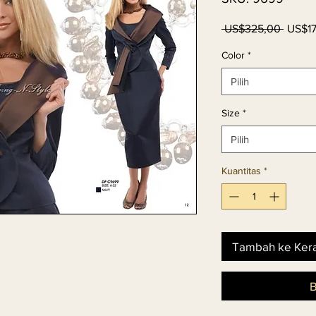
Harga
 US$325,00 
US$1
Regul
Color
*
Pilih
Size
*
Pilih
Kuantitas
*
Tambah ke Ker
B