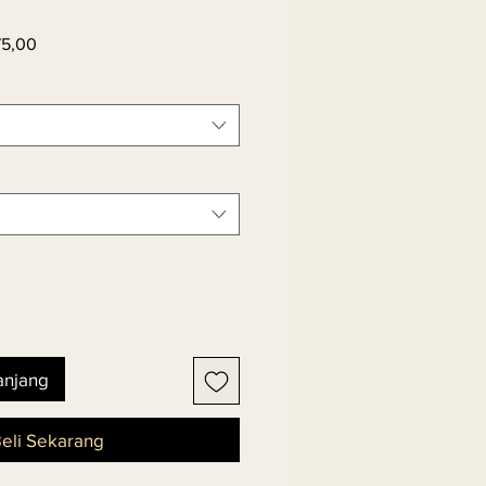
Harga
75,00
er
Promosi
anjang
eli Sekarang