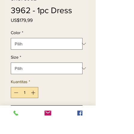
3962 - 1pc Dress
Harga
US$179,99
Color
*
Size
*
Kuantitas
*
Tambah ke Keranjang
Beli Sekarang